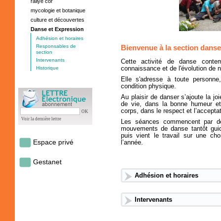
rallye cor
mycologie et botanique
culture et découvertes
Danse et Expression
Adhésion et horaires
Responsables de
Bienvenue
à la section
danse 
section
Intervenants
Cette activité de danse conte
Historique
connaissance et de l'évolution de n
Elle s'adresse à toute personne,
condition physique.
Au plaisir de danser s’ajoute la 
de vie, dans la bonne humeur et
corps, dans le respect et l’accepta
OK
Voir la dernière lettre
Les séances commencent par des
mouvements de danse tantôt guidé
puis vient le travail sur une ch
Espace privé
l’année.
Gestanet
Adhésion et horaires
Intervenants